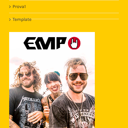
Prova1
Template