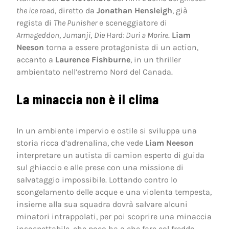
the ice road
, diretto da
Jonathan Hensleigh
, già
regista di
The Punisher
e sceneggiatore di
Armageddon
,
Jumanji
,
Die Hard: Duri a Morire
.
Liam
Neeson
torna a essere protagonista di un action,
accanto a
Laurence Fishburne
, in un thriller
ambientato nell’estremo Nord del Canada.
La minaccia non è il clima
In un ambiente impervio e ostile si sviluppa una
storia ricca d’adrenalina, che vede
Liam Neeson
interpretare un autista di camion esperto di guida
sul ghiaccio e alle prese con una missione di
salvataggio impossibile. Lottando contro lo
scongelamento delle acque e una violenta tempesta,
insieme alla sua squadra dovrà salvare alcuni
minatori intrappolati, per poi scoprire una minaccia
insospettabile, che poco ha a che fare col freddo…