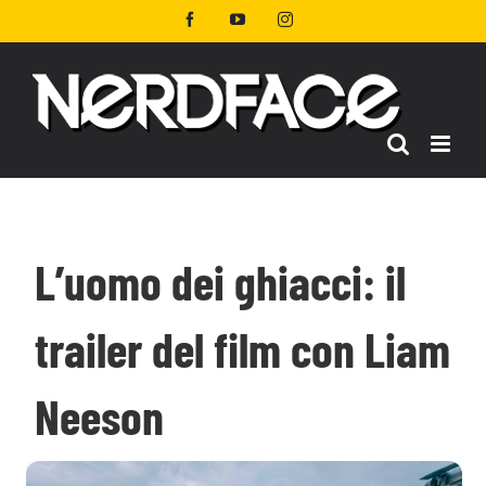
Salta
Facebook
YouTube
Instagram
al
contenuto
L’uomo dei ghiacci: il
trailer del film con Liam
Neeson