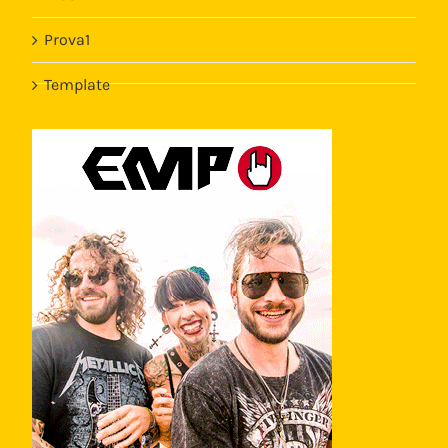
Prova1
Template