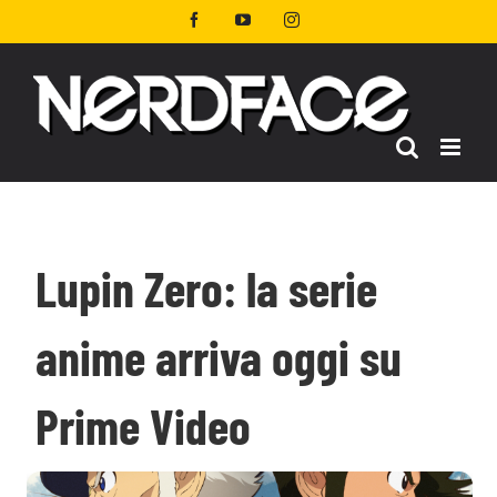
Salta
Facebook
YouTube
Instagram
al
contenuto
Lupin Zero: la serie
anime arriva oggi su
Prime Video