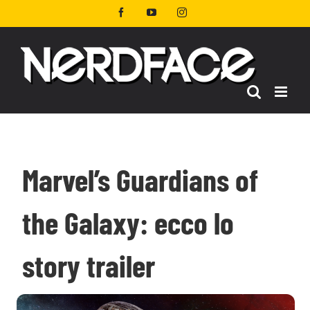
Salta
Facebook
YouTube
Instagram
al
contenuto
Marvel’s Guardians of
the Galaxy: ecco lo
story trailer