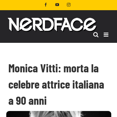
Salta
Facebook
YouTube
Instagram
al
contenuto
Monica Vitti: morta la
celebre attrice italiana
a 90 anni