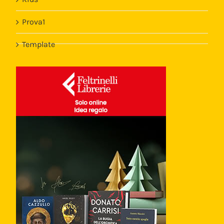
Prova1
Template