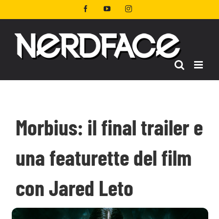
Salta
Facebook
YouTube
Instagram
al
contenuto
Morbius: il final trailer e
una featurette del film
con Jared Leto