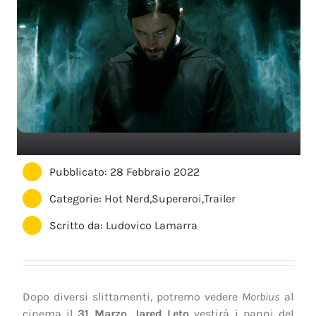
Pubblicato: 28 Febbraio 2022
Categorie:
Hot Nerd
,
Supereroi
,
Trailer
Scritto da:
Ludovico Lamarra
Dopo diversi slittamenti, potremo vedere
Morbius
al
cinema il
31 Marzo
.
Jared Leto
vestirà i panni del