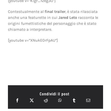
[youtube v=”Kigr_f2eg3U”]
Contestualmente al
final trailer
, è stata rilasciata
anche una featurette in cui
Jared Leto
racconta le
origini fumettistiche del personaggio che è stato
chiamato a interpretare.
[youtube v=”XNukE0rFpAU”]
Condividi il post