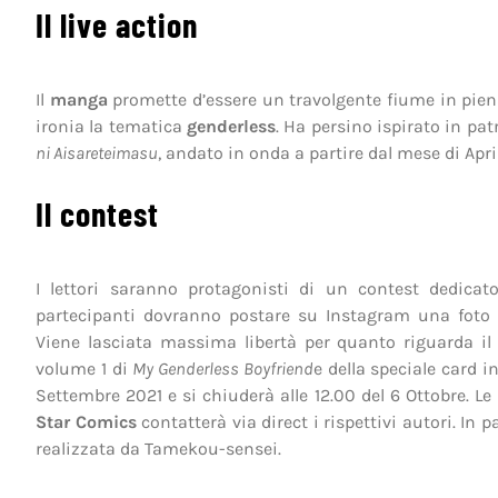
Il live action
Il
manga
promette d’essere un travolgente fiume in pien
ironia la tematica
genderless
. Ha persino ispirato in pat
ni Aisareteimasu
, andato in onda a partire dal mese di Apri
Il contest
I lettori saranno protagonisti di un contest dedicato
partecipanti dovranno postare su Instagram una foto 
Viene lasciata massima libertà per quanto riguarda il s
volume 1 di
My Genderless Boyfriend
e della speciale card i
Settembre 2021 e si chiuderà alle 12.00 del 6 Ottobre. Le 
Star Comics
contatterà via direct i rispettivi autori. In
realizzata da Tamekou-sensei.