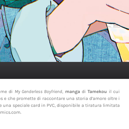
ume di
My Genderless Boyfriend
,
manga
di
Tamekou
il cui
 e che promette di raccontare una storia d’amore oltre i
he una speciale card in PVC, disponibile a tiratura limitata
comics.com.