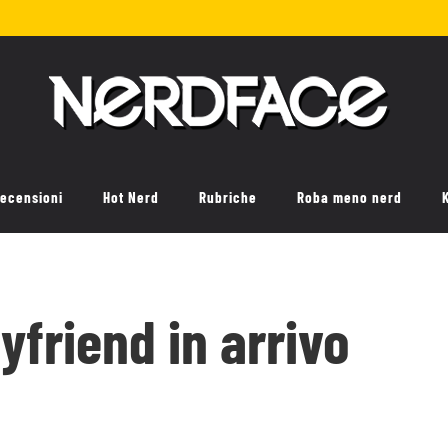
ecensioni
Hot Nerd
Rubriche
Roba meno nerd
friend in arrivo