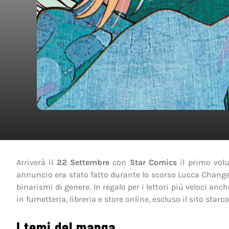
Arriverà il
22 Settembre
con
Star Comics
il primo vol
annuncio era stato fatto durante lo scorso Lucca Changes
binarismi di genere. In regalo per i lettori più veloci anc
in fumetteria, libreria e store online, escluso il sito star
I temi del manga