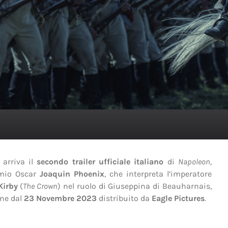
, arriva il
secondo trailer ufficiale italiano
di
Napoleon
,
emio Oscar
Joaquin Phoenix
, che interpreta l’imperatore
Kirby
(
The Crown
) nel ruolo di Giuseppina di Beauharnais,
ane dal
23 Novembre 2023
distribuito da
Eagle Pictures
.