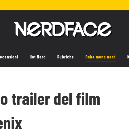
ecensioni
Hot Nerd
Rubriche
Roba meno nerd
 trailer del film
enix