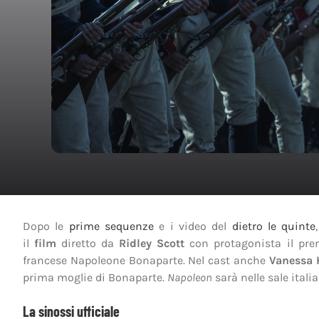
Dopo le
prime sequenze
e i video del
dietro le quinte
il
film
diretto da
Ridley Scott
con protagonista il pr
francese Napoleone Bonaparte. Nel cast anche
Vanessa 
prima moglie di Bonaparte.
Napoleon
sarà nelle sale itali
La sinossi ufficiale