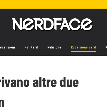
ecensioni
Hot Nerd
Rubriche
Roba meno nerd
ivano altre due
m