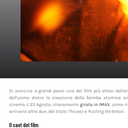
Si avvicina a grandi passi uno dei film più attesi dell’
dell’uomo dietro la creazione della bomba atomica am
cinema il 23 Agosto, interamente
girata in IMAX
, come r
arrivano altre due, dal titolo
The cast
e
Pushing the botton
.
Il cast del film