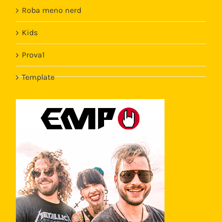
Roba meno nerd
Kids
Prova1
Template