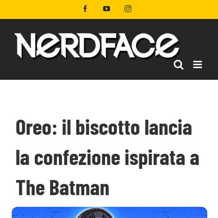
Salta
Facebook
YouTube
Instagram
al
contenuto
Oreo: il biscotto lancia
la confezione ispirata a
The Batman