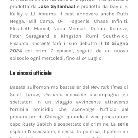
prodotta da
Jake Gyllenhaal
e prodotta da David E.
Kelley e J.J. Abrams. Il cast annovera anche Ruth
Negga, Bill Camp, O-T Fagbenle, Chase Infiniti,
Elizabeth Marvel, Nana Mensah, Renate Reinsve,
Peter Sarsgaard e Kingston Rumi Southwick.
Presunto innocente
farà il suo debutto il
12 Giugno
2024
coi primi 2 episodi, seguiti da un nuovo
episodio ogni mercoledì, fino al 24 Luglio.
La sinossi ufficiale
Basata sull’omonimo bestseller del
New York Times
di
Scott Turow,
Presunto innocente
accompagna gli
spettatori in un viaggio avvincente attraverso
l’orribile omicidio che sconvolge l’ufficio del
procuratore di Chicago, quando il vice procuratore
capo Rusty Sabich è sospettato del crimine. La
serie
esplora l’ossessione, il sesso, la politica, il potere e i