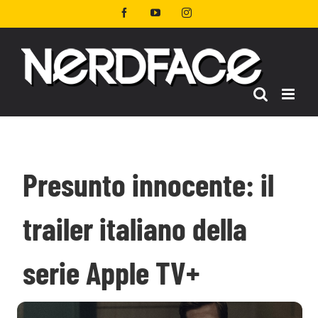
Salta
Facebook
YouTube
Instagram
al
contenuto
Presunto innocente: il
trailer italiano della
serie Apple TV+