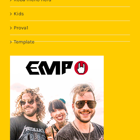
Kids
Prova1
Template