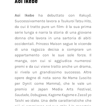
Aoi Ikebe
Aoi Ikebe
ha debuttato con
Rakuyō
.
Successivamente lavora a
Tsukuroi Tatsu Hito
,
da cui è tratto pure un film: è la sua prima
serie lunga e narra la storia di una giovane
donna che lavora in una sartoria di abiti
occidentali.
Princess Maison
segue le vicende
di una ragazza decisa a comprare un
appartamento con le sue sole forze. Il
manga, con cui si aggiudica numerosi
premi e da cui viene tratto anche un drama,
si rivela un grandissimo successo. Altre
opere degne di nota sono
Ne Mama
(uscito
per Dynit come
Mamma
), che le vale un
premio al Japan Media Arts Festival,
Saudade
,
Dobugawa
,
Kagome Kagome
e
Zassō yo
Taishi wo idake
. Una delle caratteristiche che