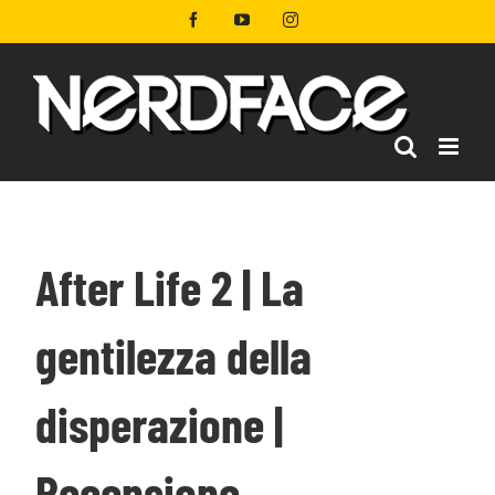
Salta
Facebook
YouTube
Instagram
al
contenuto
After Life 2 | La
gentilezza della
disperazione |
Recensione