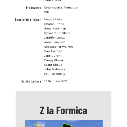
John Powell
Produzione
DreamWorks Animation
PDI
Doppiatori originali
Woody Allen
Sharon Stone
Gene Hackman
Sylvester Stallone
Jennifer Lopez
Anne Bancroft
Christopher Walken
Dan Aykroyd
Jane Curtin
Danny Glover
Grant Shaud
John Mahoney
Paul Mazursky
Uscita italiana
15 Gennaio 1999
Z la Formica