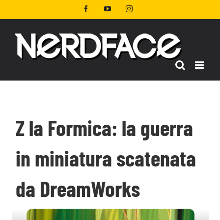
Salta
Facebook
YouTube
Instagram
al
contenuto
Z la Formica: la guerra
in miniatura scatenata
da DreamWorks