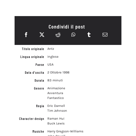
Condividi il post
Titolo originale
Antz
Lingua originale
inglese
Paese
USA
Data d’uscita
2 Ottobre 1998
Durata
83 minuti
Genere
Animazione
Avventura
Fantastico
Regia
Eric Darnell
Tim Johnson
Character design
Raman Hui
Buck Lewis
Musiche
Harry Gregson-Williams