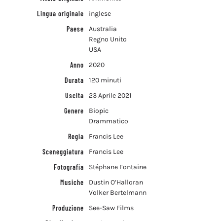
Lingua originale
inglese
Paese
Australia
Regno Unito
USA
Anno
2020
Durata
120 minuti
Uscita
23 Aprile 2021
Genere
Biopic
Drammatico
Regia
Francis Lee
Sceneggiatura
Francis Lee
Fotografia
Stéphane Fontaine
Musiche
Dustin O’Halloran
Volker Bertelmann
Produzione
See-Saw Films