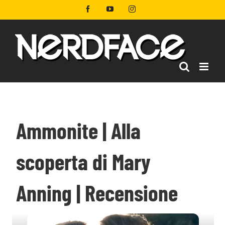
Salta
Facebook
YouTube
Instagram
al
contenuto
Ammonite | Alla
scoperta di Mary
Anning | Recensione