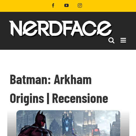
Salta
Facebook
YouTube
Instagram
al
contenuto
Batman: Arkham
Origins | Recensione