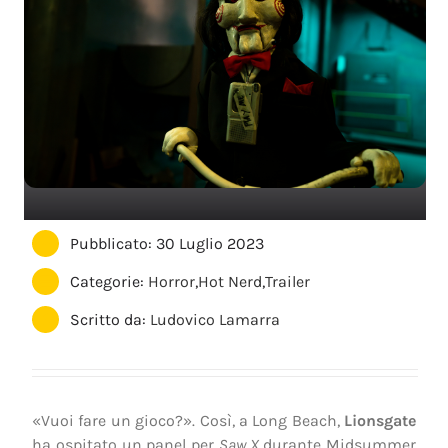
Pubblicato: 30 Luglio 2023
Categorie:
Horror
,
Hot Nerd
,
Trailer
Scritto da:
Ludovico Lamarra
«Vuoi fare un gioco?». Così, a Long Beach,
Lionsgate
ha ospitato un panel per
Saw X
durante Midsummer