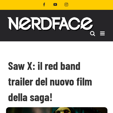
Salta
Facebook
YouTube
Instagram
al
contenuto
Saw X: il red band
trailer del nuovo film
della saga!