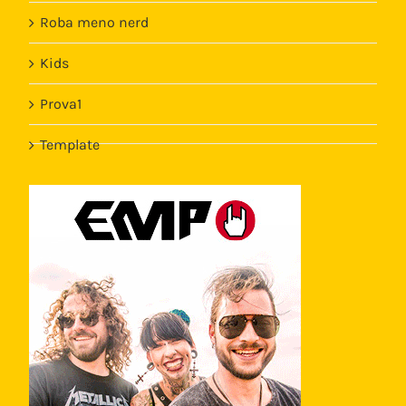
Roba meno nerd
Kids
Prova1
Template