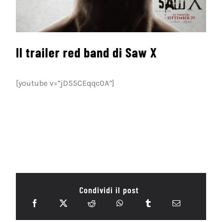
Il trailer red band di Saw X
[youtube v=”jD55CEqqc0A”]
Condividi il post