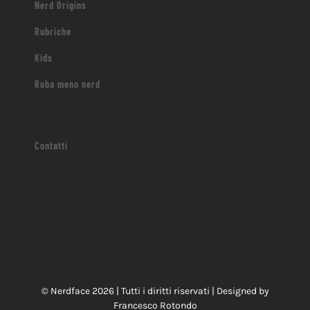
Nerd Origins
Rubriche
Kids
Roba meno nerd
Contatti
© Nerdface
2026 | Tutti i diritti riservati | Designed by
Francesco Rotondo