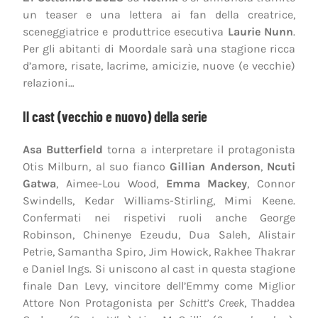
un teaser e una lettera ai fan della creatrice,
sceneggiatrice e produttrice esecutiva
Laurie Nunn
.
Per gli abitanti di Moordale sarà una stagione ricca
d’amore, risate, lacrime, amicizie, nuove (e vecchie)
relazioni…
Il cast (vecchio e nuovo) della serie
Asa Butterfield
torna a interpretare il protagonista
Otis Milburn, al suo fianco
Gillian Anderson
,
Ncuti
Gatwa
, Aimee-Lou Wood,
Emma Mackey
, Connor
Swindells, Kedar Williams-Stirling, Mimi Keene.
Confermati nei rispetivi ruoli anche George
Robinson, Chinenye Ezeudu, Dua Saleh, Alistair
Petrie, Samantha Spiro, Jim Howick, Rakhee Thakrar
e Daniel Ings. Si uniscono al cast in questa stagione
finale Dan Levy, vincitore dell’Emmy come Miglior
Attore Non Protagonista per
Schitt’s Creek
, Thaddea