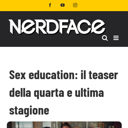
Salta
Facebook
YouTube
Instagram
al
contenuto
Sex education: il teaser
della quarta e ultima
stagione