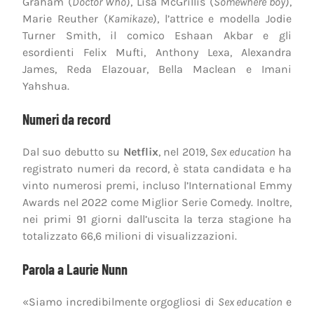
Graham (
Doctor Who
), Lisa McGrillis (
Somewhere boy
),
Marie Reuther (
Kamikaze
), l’attrice e modella Jodie
Turner Smith, il comico Eshaan Akbar e gli
esordienti Felix Mufti, Anthony Lexa, Alexandra
James, Reda Elazouar, Bella Maclean e Imani
Yahshua.
Numeri da record
Dal suo debutto su
Netflix
, nel 2019,
Sex education
ha
registrato numeri da record, è stata candidata e ha
vinto numerosi premi, incluso l’International Emmy
Awards nel 2022 come Miglior Serie Comedy. Inoltre,
nei primi 91 giorni dall’uscita la terza stagione ha
totalizzato 66,6 milioni di visualizzazioni.
Parola a Laurie Nunn
«Siamo incredibilmente orgogliosi di
Sex education
e