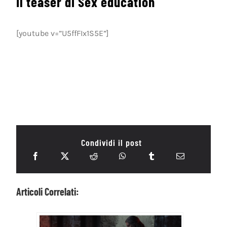
Il teaser di Sex education
[youtube v=”U5ffFIx1S5E”]
Condividi il post
Articoli Correlati: