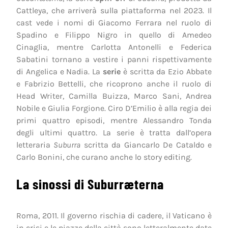
Cattleya, che arriverà sulla piattaforma nel 2023. Il
cast vede i nomi di Giacomo Ferrara nel ruolo di
Spadino e Filippo Nigro in quello di Amedeo
Cinaglia, mentre Carlotta Antonelli e Federica
Sabatini tornano a vestire i panni rispettivamente
di Angelica e Nadia. La
serie
è scritta da Ezio Abbate
e Fabrizio Bettelli, che ricoprono anche il ruolo di
Head Writer, Camilla Buizza, Marco Sani, Andrea
Nobile e Giulia Forgione. Ciro D’Emilio è alla regia dei
primi quattro episodi, mentre Alessandro Tonda
degli ultimi quattro. La serie è tratta dall’opera
letteraria
Suburra
scritta da Giancarlo De Cataldo e
Carlo Bonini, che curano anche lo story editing.
La sinossi di Suburræterna
Roma, 2011. Il governo rischia di cadere, il Vaticano è
in crisi e le piazze della città sono letteralmente date