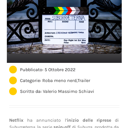
Pubblicato: 5 Ottobre 2022
Categorie:
Roba meno nerd
,
Trailer
Scritto da:
Valerio Massimo Schiavi
Netflix
ha annunciato l’
inizio delle riprese
di
Suburræterna
, la serie
spin-off
di
Suburra
, prodotta da