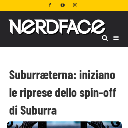
Salta
Facebook
YouTube
Instagram
al
contenuto
Suburræterna: iniziano
le riprese dello spin-off
di Suburra