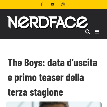
Salta
Facebook
YouTube
Instagram
al
contenuto
The Boys: data d’uscita
e primo teaser della
terza stagione