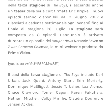
della
terza stagione
di
The Boys
, rilasciando anche
un
teaser
della serie cult firmata Eric Kripke. I nuovi
episodi sarnno disponibili dal 3 Giugno 2022 e
rilasciati a cadenza settimanale ogni Venerdì fino al
finale di stagione, l’8 Luglio. La
stagione
sarà
composta da 8 episodi. L’annuncio è arrivato
durante un episodio del
Vought News Network: Seven on
7 with Cameron Coleman
, la mini-webserie prodotta da
Prime Video
.
[youtube v=”9UYF5FCMw8E”]
Il cast della
terza stagione
di
The Boys
include Karl
Urban, Jack Quaid, Antony Starr, Erin Moriarty,
Dominique McElligott, Jessie T. Usher, Laz Alonso,
Chace Crawford, Tomer Capon, Karen Fukuhara,
Nathan Mitchell, Colby Minifie, Claudia Doumit e
Jensen Ackles.