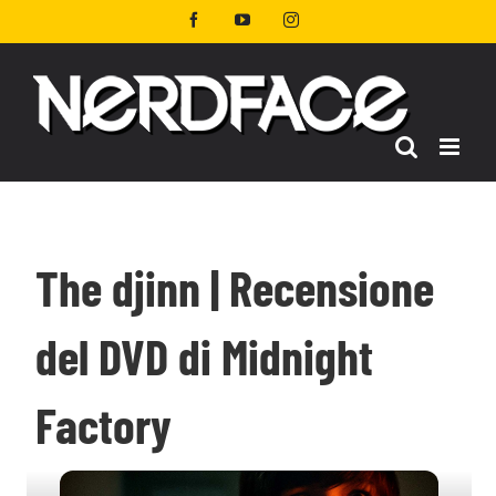
Salta
Facebook
YouTube
Instagram
al
contenuto
The djinn | Recensione
del DVD di Midnight
Factory