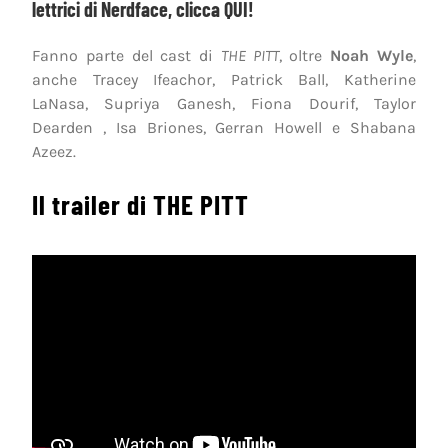
lettrici di Nerdface, clicca
QUI
!
Fanno parte del cast di
THE PITT
, oltre
Noah Wyle
,
anche Tracey Ifeachor, Patrick Ball, Katherine
LaNasa, Supriya Ganesh, Fiona Dourif, Taylor
Dearden , Isa Briones, Gerran Howell e Shabana
Azeez.
Il trailer di THE PITT