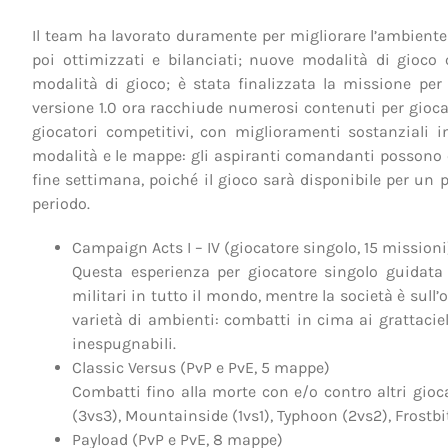
Il team ha lavorato duramente per migliorare l’ambiente
poi ottimizzati e bilanciati; nuove modalità di gioco 
modalità di gioco; è stata finalizzata la missione per 
versione 1.0 ora racchiude numerosi contenuti per gioca
giocatori competitivi, con miglioramenti sostanziali in
modalità e le mappe: gli aspiranti comandanti possono 
fine settimana, poiché il gioco sarà disponibile per un p
periodo.
Campaign Acts I – IV (giocatore singolo, 15 missioni
Questa esperienza per giocatore singolo guidata
militari in tutto il mondo, mentre la società è sull’o
varietà di ambienti: combatti in cima ai grattacieli
inespugnabili.
Classic Versus (PvP e PvE, 5 mappe)
Combatti fino alla morte con e/o contro altri gioca
(3vs3), Mountainside (1vs1), Typhoon (2vs2), Frostbit
Payload (PvP e PvE, 8 mappe)