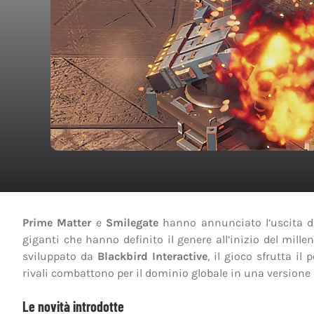
Prime Matter
e
Smilegate
hanno annunciato l’uscita 
giganti che hanno definito il genere all’inizio del mille
sviluppato da
Blackbird Interactive
, il gioco sfrutta il
rivali combattono per il dominio globale in una versione
Le novità introdotte