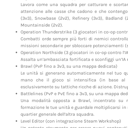
Lavora come una squadra per catturare e scortare 
attenzione alle casse che cadono e che contengo
(3v3), Snowbase (2v2), Refinery (3v3), Badland (2
Mountainside (2v2).
Operation Thunderstrike (3 giocatori in co-op contr
Combatti orde sempre più forti di nemici controll
missioni secondarie per sbloccare potenziamenti (scor
Operation Northside (3 giocatori in co-op contro l’
Assalta un’ambasciata fortificata e sconfiggi un’IA 
Brawl (PvP fino a 3v3, su una mappa dedicata)
Le unità si generano automaticamente nel tuo q
mano che il gioco si intensifica (in base al c
esclusivamente su tattiche ricche di azione. Distrugg
Battlelines (PvP e PvE fino a 3v3, su una mappa ded
Una modalità opposta a Brawl, incentrato su ma
formazione le tue unità e guardale moltiplicarsi 
quartier generale dell’altra squadra.
Level Editor (con integrazione Steam Workshop)
Un potente strumento per creare nuovi contenuti