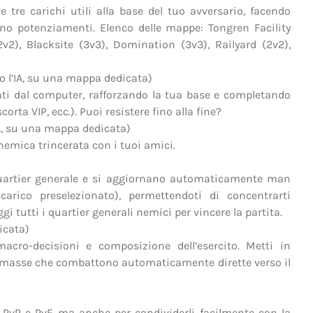
tre carichi utili alla base del tuo avversario, facendo
no potenziamenti. Elenco delle mappe: Tongren Facility
v2), Blacksite (3v3), Domination (3v3), Railyard (2v2),
o l’IA, su una mappa dedicata)
ati dal computer, rafforzando la tua base e completando
ta VIP, ecc.). Puoi resistere fino alla fine?
IA, su una mappa dedicata)
nemica trincerata con i tuoi amici.
uartier generale e si aggiornano automaticamente man
arico preselezionato), permettendoti di concentrarti
i tutti i quartier generali nemici per vincere la partita.
icata)
cro-decisioni e composizione dell’esercito. Metti in
in masse che combattono automaticamente dirette verso il
 PvP e PvE ma anche per condividerli facilmente con la