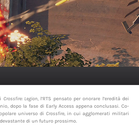
di
Crossfire: Legion
, l’RTS pensato per onorare l’eredità dei
nnio, dopo la fase di Early Access appena conclusasi. Co-
 popolare universo di
Crossfire
, in cui agglomerati militari
 devastante di un futuro prossimo.