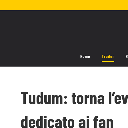
Salta
al
contenuto
Home
Trailer
R
Tudum: torna l’ev
dedicato ai fan