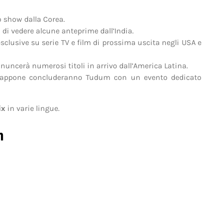
o show dalla Corea.
à di vedere alcune anteprime dall’India.
esclusive su serie TV e film di prossima uscita negli USA e
nuncerà numerosi titoli in arrivo dall’America Latina.
al Giappone concluderanno Tudum con un evento dedicato
ix
in varie lingue.
m