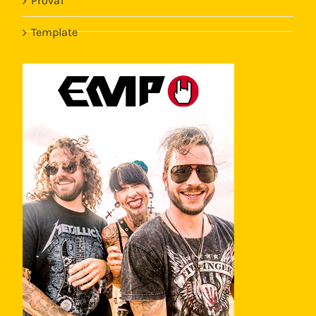
Prova1
Template