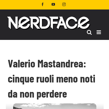
Salta
Facebook
YouTube
Instagram
al
contenuto
Valerio Mastandrea:
cinque ruoli meno noti
da non perdere