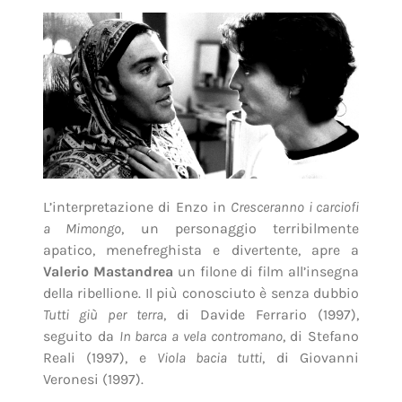
L’interpretazione di Enzo in
Cresceranno i carciofi
a Mimongo
, un personaggio terribilmente
apatico, menefreghista e divertente, apre a
Valerio Mastandrea
un filone di film all’insegna
della ribellione. Il più conosciuto è senza dubbio
Tutti giù per terra
, di Davide Ferrario (1997),
seguito da
In barca a vela contromano
, di Stefano
Reali (1997), e
Viola bacia tutti
, di Giovanni
Veronesi (1997).