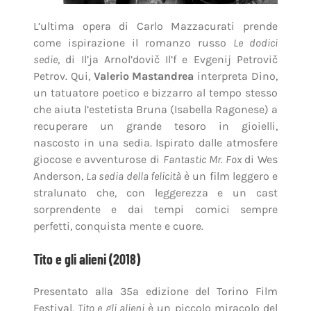
L’ultima opera di Carlo Mazzacurati prende
come ispirazione il romanzo russo
Le dodici
sedie
, di Il’ja Arnol’dovič Il’f e Evgenij Petrovič
Petrov. Qui,
Valerio Mastandrea
interpreta Dino,
un tatuatore poetico e bizzarro al tempo stesso
che aiuta l’estetista Bruna (Isabella Ragonese) a
recuperare un grande tesoro in gioielli,
nascosto in una sedia. Ispirato dalle atmosfere
giocose e avventurose di
Fantastic Mr. Fox
di Wes
Anderson,
La sedia della felicità
è un film leggero e
stralunato che, con leggerezza e un cast
sorprendente e dai tempi comici sempre
perfetti, conquista mente e cuore.
Tito e gli alieni (2018)
Presentato alla 35ª edizione del Torino Film
Festival,
Tito e gli alieni
è un piccolo miracolo del