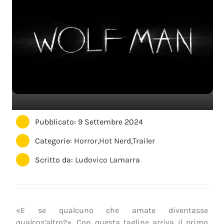
Pubblicato: 9 Settembre 2024
Categorie:
Horror
,
Hot Nerd
,
Trailer
Scritto da:
Ludovico Lamarra
«E se qualcuno che amate diventasse
qualcos’altro?». Con questa tagline arriva il primo