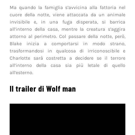
Ma quando la famiglia s’avvicina alla fattoria nel
cuore della notte, viene attaccata da un animale
invisibile e, in una fuga disperata, si barrica
all’interno della casa, mentre la creatura s’aggira
attorno al perimetro. Col passare della notte, però,
Blake inizia a comportarsi in modo strano,
trasformandosi in qualcosa di irriconoscibile e
Charlotte sarà costretta a decidere se il terrore
all’interno della casa sia più letale di quello
all’esterno.
Il trailer di Wolf man