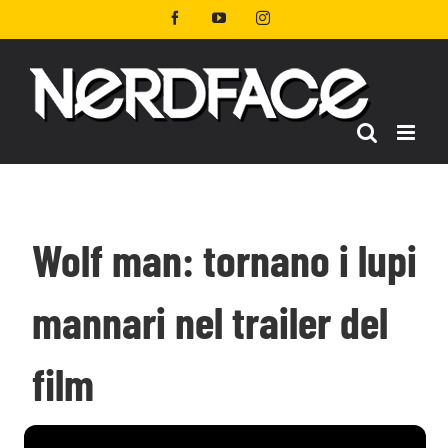
Salta
Facebook
YouTube
Instagram
al
contenuto
Wolf man: tornano i lupi
mannari nel trailer del
film