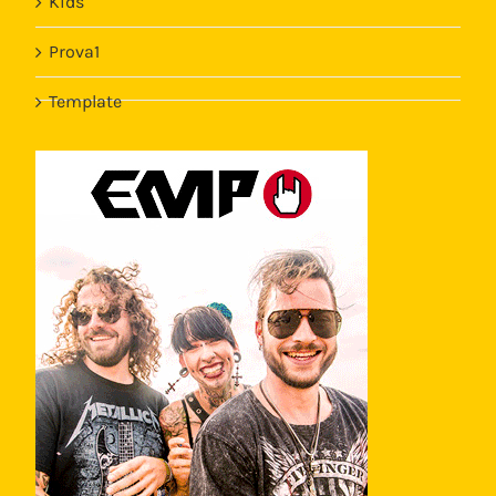
Kids
Prova1
Template