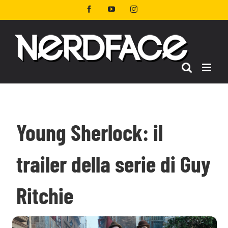
Salta
Facebook
YouTube
Instagram
al
contenuto
Young Sherlock: il
trailer della serie di Guy
Ritchie