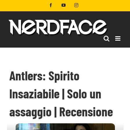
Salta
Facebook
YouTube
Instagram
al
contenuto
Antlers: Spirito
Insaziabile | Solo un
assaggio | Recensione