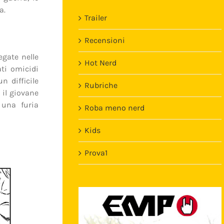
a.
Trailer
Recensioni
egate nelle
Hot Nerd
ati omicidi
n difficile
Rubriche
 il giovane
, una furia
Roba meno nerd
Kids
Prova1
Template