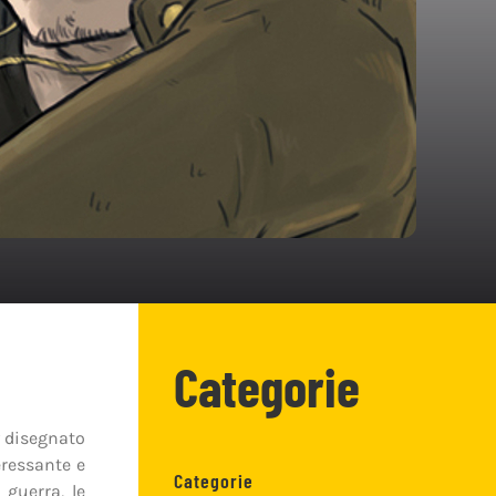
Categorie
 disegnato
teressante e
Categorie
 guerra, le