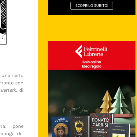
, una certa
nfronto con
i
Berserk
, di
ana, pone
 manga del