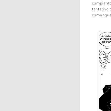
compianto
tentativo 
comunque 