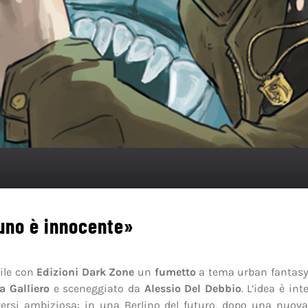
uno è innocente»
ile con
Edizioni Dark Zone
un
fumetto
a tema urban fantasy
a Galliero
e sceneggiato da
Alessio Del Debbio
. L’idea è in
versi ambiziosa: in una Berlino del futuro, dopo una nuova