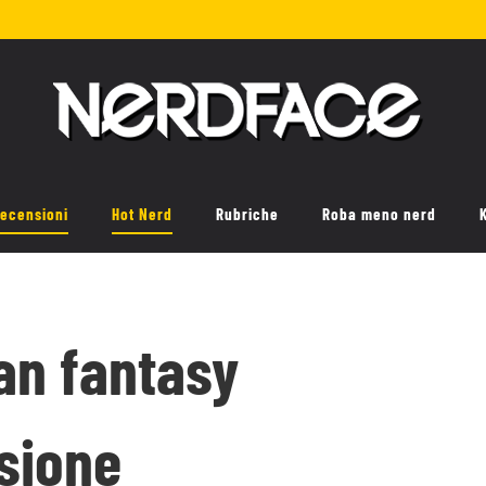
ecensioni
Hot Nerd
Rubriche
Roba meno nerd
an fantasy
nsione