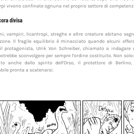
irpi vivono confinate ognuna nel proprio settore di competenz
cora divisa
i, vampiri, licantropi, streghe e altre creature abitano segr
 zone. Il fragile equilibrio è minacciato quando alcuni effer
l protagonista, Ulrik Von Schreiber, chiamato a indagare u
otrebbe sconvolgere per sempre l’ordine costituito. Non solo:
o anche dallo spirito dell’Orso, il protettore di Berlino
abile pronta a scatenarsi.