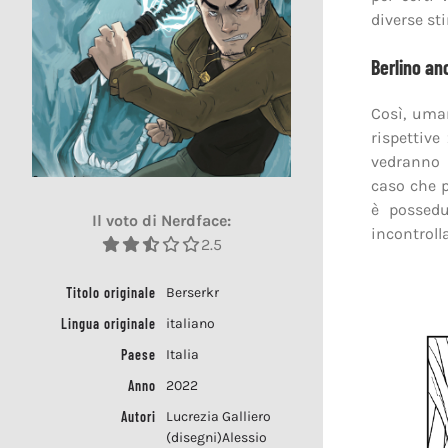
diverse st
Berlino an
Così, uman
rispettive
vedranno i
caso che p
è possedut
Il voto di Nerdface:
incontroll
2.5
Titolo originale
Berserkr
Lingua originale
italiano
Paese
Italia
Anno
2022
Autori
Lucrezia Galliero
(disegni)Alessio