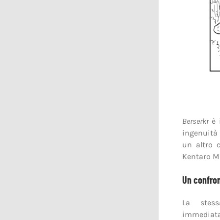
Berserkr
è i
ingenuità 
un altro 
Kentaro M
Un confro
La stess
immedia