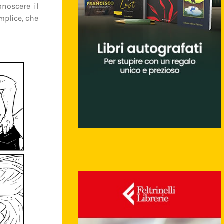
onoscere il
mplice, che