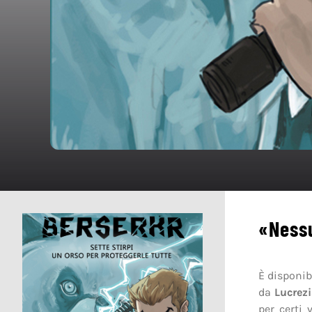
«Ness
È disponib
da
Lucrezi
per certi 