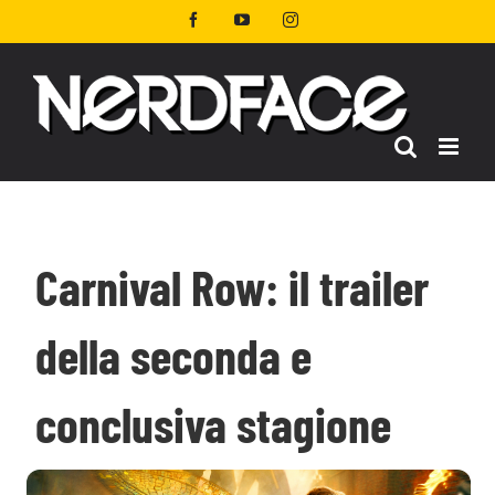
Salta
Facebook
YouTube
Instagram
al
contenuto
Carnival Row: il trailer
della seconda e
conclusiva stagione