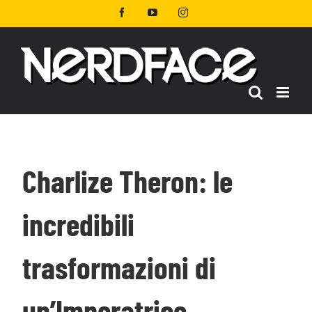
Salta
Facebook
YouTube
Instagram
al
contenuto
Charlize Theron: le
incredibili
trasformazioni di
un’Imperatrice