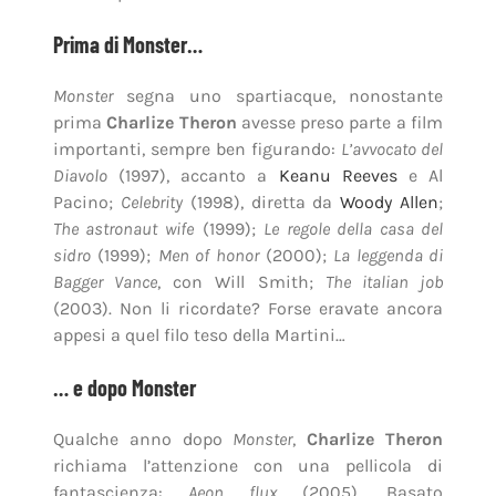
Prima di Monster…
Monster
segna uno spartiacque, nonostante
prima
Charlize Theron
avesse preso parte a film
importanti, sempre ben figurando:
L’avvocato del
Diavolo
(1997), accanto a
Keanu Reeves
e Al
Pacino;
Celebrity
(1998), diretta da
Woody Allen
;
The astronaut wife
(1999);
Le regole della casa del
sidro
(1999);
Men of honor
(2000);
La leggenda di
Bagger Vance
, con Will Smith;
The italian job
(2003). Non li ricordate? Forse eravate ancora
appesi a quel filo teso della Martini…
… e dopo Monster
Qualche anno dopo
Monster
,
Charlize Theron
richiama l’attenzione con una pellicola di
fantascienza:
Aeon flux
(2005). Basato