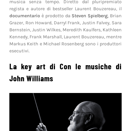
musica senza tempo. Diretto dal pluripremiato
regista e autore di bestseller Laurent Bouzereau, il
documentario
è prodotto da
Steven Spielberg
, Brian
Grazer, Ron Howard, Darryl Frank, Justin Falvey, Sara
Bernstein, Justin Wilkes, Meredith Kaulfers, Kathleen
Kennedy, Frank Marshall, Laurent Bouzereau, mentre
Markus Keith e Michael Rosenberg sono i produttori
esecutivi.
La key art di Con le musiche di
John Williams