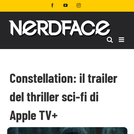
Salta
Facebook
YouTube
Instagram
al
contenuto
Constellation: il trailer
del thriller sci-fi di
Apple TV+