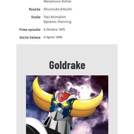
Masamune Ochiai
Musiche
Shunsuke Kikuchi
Studio
Toei Animation
Dynamic Planning
Primo episodio
5 Ottobre 1975
Uscita italiana
4 Aprile 1978
Goldrake