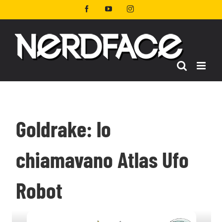
Salta
Facebook
YouTube
Instagram
al
contenuto
Goldrake: lo
chiamavano Atlas Ufo
Robot