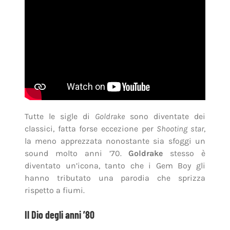
Tutte le sigle di
Goldrake
sono diventate dei
classici, fatta forse eccezione per
Shooting star
,
la meno apprezzata nonostante sia sfoggi un
sound molto anni ’70.
Goldrake
stesso è
diventato un’icona, tanto che i Gem Boy gli
hanno tributato una parodia che sprizza
rispetto a fiumi.
Il Dio degli anni ’80