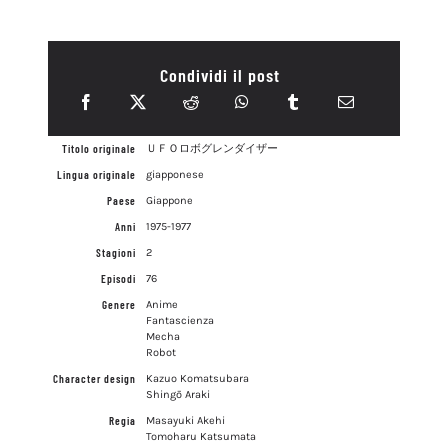
Condividi il post
Titolo originale
ＵＦＯロボグレンダイザー
Lingua originale
giapponese
Paese
Giappone
Anni
1975-1977
Stagioni
2
Episodi
76
Genere
Anime
Fantascienza
Mecha
Robot
Character design
Kazuo Komatsubara
Shingō Araki
Regia
Masayuki Akehi
Tomoharu Katsumata