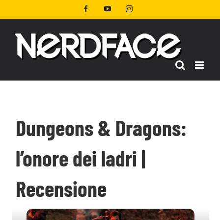
Salta
Facebook
YouTube
Instagram
al
contenuto
Dungeons & Dragons:
l’onore dei ladri |
Recensione