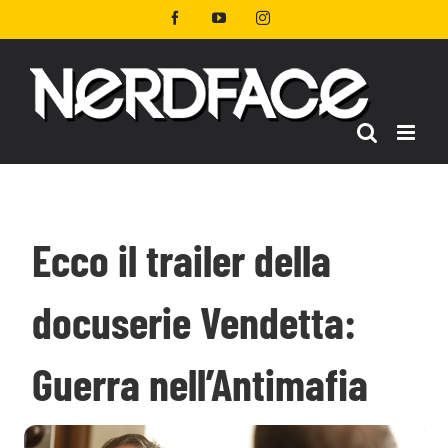
Salta
Facebook
YouTube
Instagram
al
contenuto
Ecco il trailer della
docuserie Vendetta:
Guerra nell’Antimafia