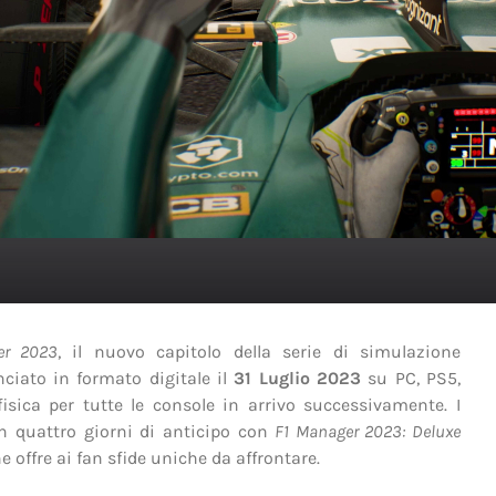
er 2023
, il nuovo capitolo della serie di simulazione
nciato in formato digitale il
31 Luglio 2023
su PC, PS5,
ica per tutte le console in arrivo successivamente. I
on quattro giorni di anticipo con
F1 Manager 2023: Deluxe
 offre ai fan sfide uniche da affrontare.