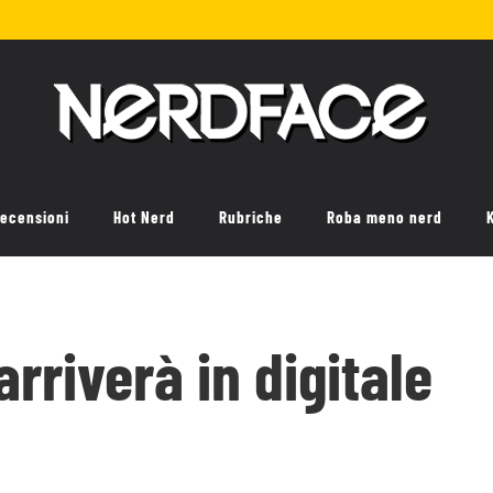
ecensioni
Hot Nerd
Rubriche
Roba meno nerd
rriverà in digitale