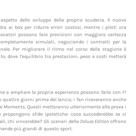
spetto dello sviluppo della propria scuderia. Il nuovo
dra ai box per ridurre errori costosi, mentre i piloti ora
giocatori possono fare previsioni con maggiore certezza
ompletamente simulati, negoziando i contratti per la
ale. Per migliorare il ritmo nel corso della stagione è
, dove l’equilibrio tra prestazioni, peso e costi metterà
tlane e ampliare la propria esperienza possono farlo con
F1
co quattro giorni prima del lancio, i fan riceveranno anche
Race Moments. Questi metteranno ulteriormente alla prova i
e propongono sfide ipotetiche: cosa succederebbe se ci
li, chi vincerebbe? Gli scenari della
Deluxe Edition
offrono
omande più grandi di questo sport.