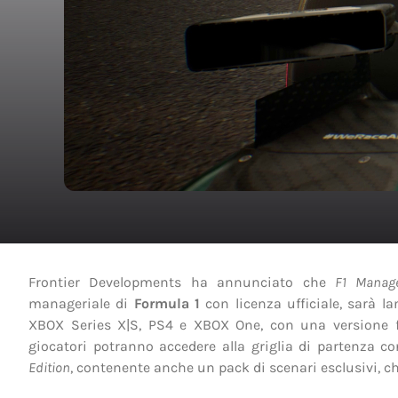
Frontier Developments ha annunciato che
F1 Manag
manageriale di
Formula 1
con licenza ufficiale, sarà la
XBOX Series X|S, PS4 e XBOX One, con una versione fis
giocatori potranno accedere alla griglia di partenza c
Edition
, contenente anche un pack di scenari esclusivi, che