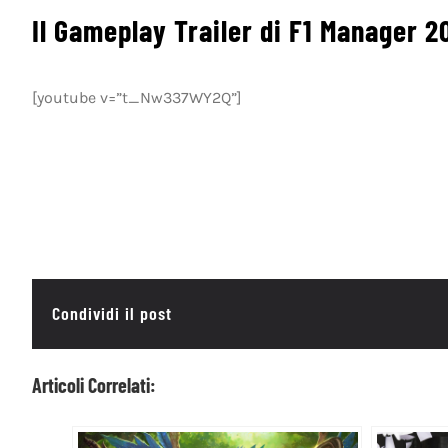
Il Gameplay Trailer di F1 Manager 2
[youtube v=”t_Nw337WY2Q”]
Condividi il post
Articoli Correlati: