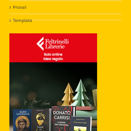
Prova1
Template