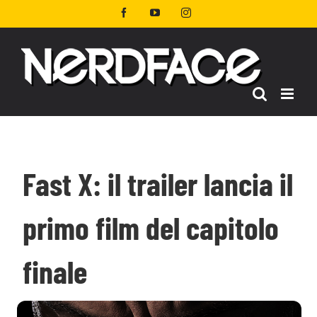
Salta
Facebook
YouTube
Instagram
al
contenuto
Fast X: il trailer lancia il
primo film del capitolo
finale