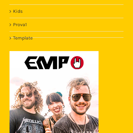
Kids
Prova1
Template