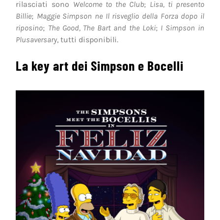
rilasciati sono
Welcome to the Club
;
Lisa, ti presento
Billie
;
Maggie Simpson ne Il risveglio della Forza dopo il
riposino
;
The Good, The Bart and the Loki
;
I Simpson in
Plusaversary
, tutti disponibili.
La key art dei Simpson e Bocelli