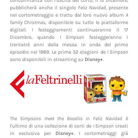
concomitanza con l’uscita del corto, il 15 Dicembre,
pubblicherà anche il singolo
Feliz Navidad
, presente
nel cortometraggio e tratto dal loro nuovo album
A
family Christmas
, disponibile su tutte le piattaforme
digitali. I festeggiamenti continueranno il 17
Dicembre, quando
I Simpson
festeggeranno i
trentatré anni dalla messa in onda del primo
episodio nel 1989. Le prime 32 stagioni de
I Simpson
sono disponibili in streaming su
Disney+
.
The Simpsons meet the Bocellis in Feliz Navidad
è
l’ultimo di una collezione di corti de
I Simpson
creati
in esclusiva per
Disney+
. I cortometraggi già