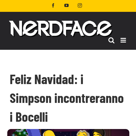
Salta
Facebook
YouTube
Instagram
al
contenuto
Feliz Navidad: i
Simpson incontreranno
i Bocelli