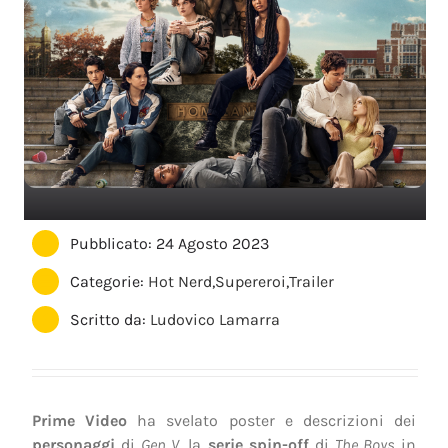
Pubblicato: 24 Agosto 2023
Categorie:
Hot Nerd
,
Supereroi
,
Trailer
Scritto da:
Ludovico Lamarra
Prime Video
ha svelato poster e descrizioni dei
personaggi
di
Gen V
, la
serie
spin-off
di
The Boys
in