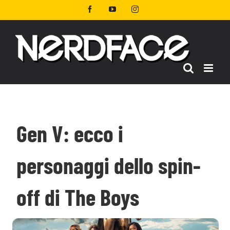
Salta
Facebook
YouTube
Instagram
al
contenuto
Gen V: ecco i
personaggi dello spin-
off di The Boys