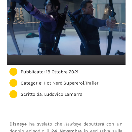
Pubblicato: 18 Ottobre 2021
Categorie:
Hot Nerd
,
Supereroi
,
Trailer
Scritto da:
Ludovico Lamarra
Disney+
ha svelato che
Hawkeye
debutterà con un
doppio episodio il
24 Novembre
in esclusiva sulla