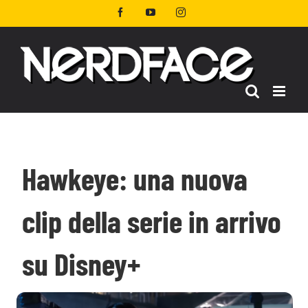
Salta
Facebook
YouTube
Instagram
al
contenuto
Hawkeye: una nuova
clip della serie in arrivo
su Disney+