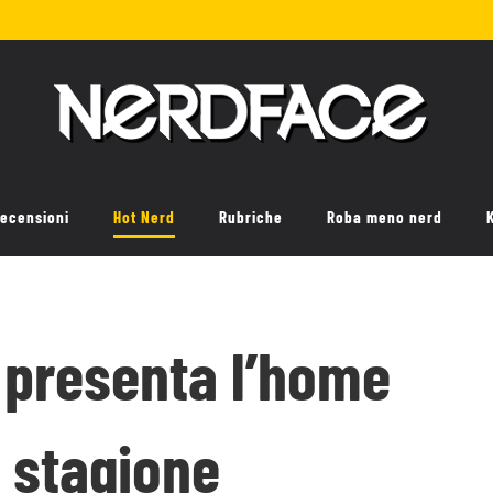
ecensioni
Hot Nerd
Rubriche
Roba meno nerd
r presenta l’home
a stagione