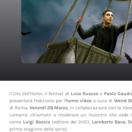
Il Giro dell’Horror
, il format di
Luca Ruocco
e
Paolo Gaudi
presenterà l’edizione per l’
home video
a cura di
Weird B
di Roma,
Venerdì 28 Marzo
, in collaborazione con la lib
Lamarra, chiamato a moderare un incontro che vede la 
come
Luigi Boccia
(editore del DVD),
Lamberto Bava
,
Se
prima stagione della serie).