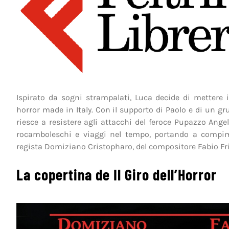
Ispirato da sogni strampalati, Luca decide di mettere 
horror made in Italy. Con il supporto di Paolo e di un gr
riesce a resistere agli attacchi del feroce Pupazzo Angel
rocamboleschi e viaggi nel tempo, portando a compim
regista Domiziano Cristopharo, del compositore Fabio Fri
La copertina de Il Giro dell’Horror