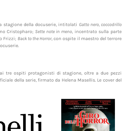
 stagione della docuserie, intitolati
Gatto nero, coccodrillo
ano Cristopharo;
Sette note in meno
, incentrato sulla parte
o Frizzi;
Back to the Horror
, con ospite il maestro del terrore
docuserie.
 ai tre ospiti protagonisti di stagione, oltre a due pezzi
ficiale della serie, firmato da Helena Masellis. Le cover del