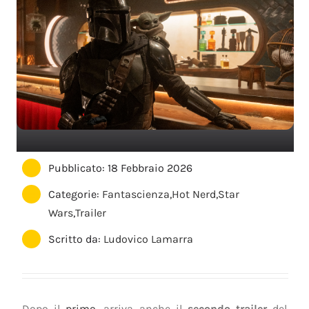
Pubblicato: 18 Febbraio 2026
Categorie:
Fantascienza
,
Hot Nerd
,
Star
Wars
,
Trailer
Scritto da:
Ludovico Lamarra
Dopo il
primo
, arriva anche il
secondo trailer
del