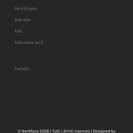
Nerd Origins
Rubriche
Kids
Roba meno nerd
Contatti
© Nerdface
2026 | Tutti i diritti riservati | Designed by