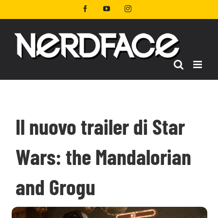
Salta
Facebook
YouTube
Instagram
al
contenuto
Il nuovo trailer di Star
Wars: the Mandalorian
and Grogu