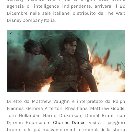
agenzia di intelligence indipendente, arriverà il 29
Dicembre nelle sale italiane, distribuito da The Walt
Disney Company Italia.
Diretto da Matthew Vaughn e interpretato da Ralph
Fiennes, Gemma Arterton, Rhys Ifans, Matthew Goode,
Tom Hollander, Harris Dickinson, Daniel Brühl, con
Djimon Hounsou e
Charles Dance
, vedrà i peggiori
tiranni e le più malvagie menti criminali della storia