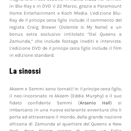
in Blu-Ray e in DVD il 22 Marzo, grazie a Paramount
Home Entertainment e Koch Media. L’edizione Blu-
Ray de
Il principe cerca figlio
include il commento del
regista Craig Brewer (
Dolemite Is My Name
) e un
bonus extra esclusivo intitolato “Dal Queens a
Zamunda,” che include footage inediti e interviste.
L’edizione DVD de
Il principe cerca figlio
include il film
in edizione standard.
La sinossi
Akeem e Semmi sono tornati! In
Il principe cerca figlio
,
il neo-incoronato re Akeem (Eddie Murphy) e il suo
fidato confidente Semmi (
Arsenio Hall
) si
imbarcano in una nuova esilarante avventura che li
porta ad attraversare il mondo, dalla grande nazione
africana di Zamunda al quartiere del Queens a New
York, dove Akeem scopre di avere un figlio