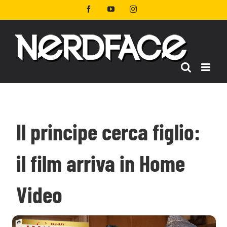
Salta
Facebook
YouTube
Instagram
al
contenuto
Il principe cerca figlio:
il film arriva in Home
Video