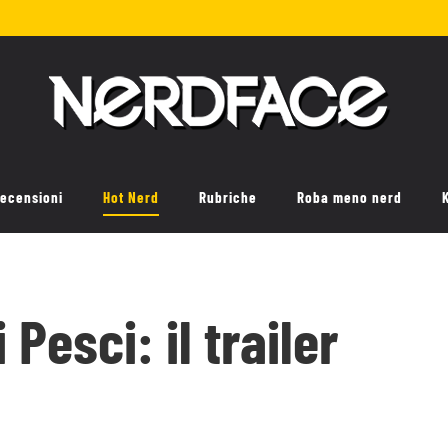
ecensioni
Hot Nerd
Rubriche
Roba meno nerd
 Pesci: il trailer