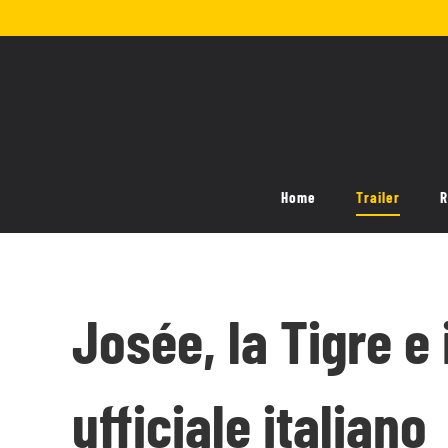
Salta
al
contenuto
Home
Trailer
R
Josée, la Tigre e i
ufficiale italiano