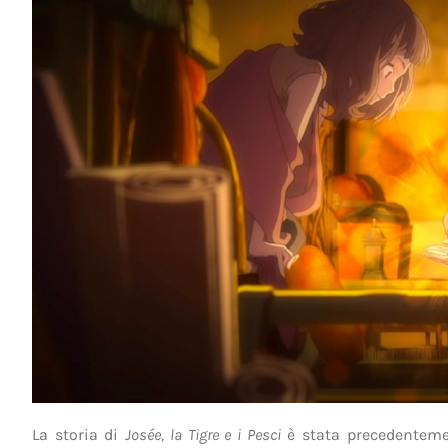
La storia di
Josée, la Tigre e i Pesci
è stata precedentemen