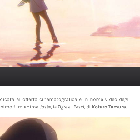
icata all’offerta cinematografica e in home video degli
issimo film anime
Josée, la Tigre e i Pesci
, di
Kotaro Tamura
.