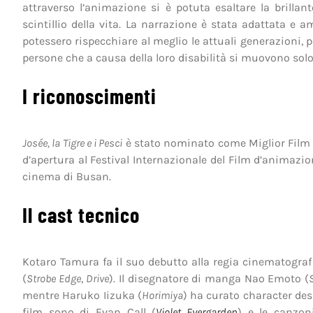
attraverso l’animazione si è potuta esaltare la brillant
scintillio della vita. La narrazione è stata adattata e
potessero rispecchiare al meglio le attuali generazioni, p
persone che a causa della loro disabilità si muovono solo 
I riconoscimenti
Josée, la Tigre e i Pesci
è stato nominato come Miglior Film d
d’apertura al Festival Internazionale del Film d’animazio
cinema di Busan.
Il cast tecnico
Kotaro Tamura fa il suo debutto alla regia cinematogr
(
Strobe Edge
,
Drive
). Il disegnatore di manga Nao Emoto (
mentre Haruko Iizuka (
Horimiya
) ha curato character des
film sono di Evan Call (
Violet Evergarden
) e le canzon