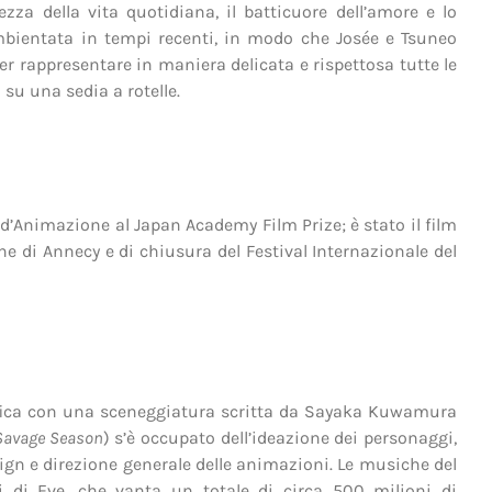
ezza della vita quotidiana, il batticuore dell’amore e lo
 ambientata in tempi recenti, in modo che Josée e Tsuneo
er rappresentare in maniera delicata e rispettosa tutte le
su una sedia a rotelle.
’Animazione al Japan Academy Film Prize; è stato il film
ne di Annecy e di chiusura del Festival Internazionale del
afica con una sceneggiatura scritta da Sayaka Kuwamura
Savage Season
) s’è occupato dell’ideazione dei personaggi,
ign e direzione generale delle animazioni. Le musiche del
i di Eve, che vanta un totale di circa 500 milioni di