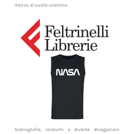
mezzo al vuoto cosmico.
Scenografie, costumi e diverse divagazioni