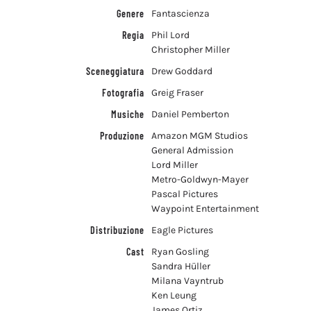
Genere
Fantascienza
Regia
Phil Lord
Christopher Miller
Sceneggiatura
Drew Goddard
Fotografia
Greig Fraser
Musiche
Daniel Pemberton
Produzione
Amazon MGM Studios
General Admission
Lord Miller
Metro-Goldwyn-Mayer
Pascal Pictures
Waypoint Entertainment
Distribuzione
Eagle Pictures
Cast
Ryan Gosling
Sandra Hüller
Milana Vayntrub
Ken Leung
James Ortiz