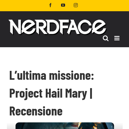
Salta
Facebook
YouTube
Instagram
al
contenuto
L’ultima missione:
Project Hail Mary |
Recensione