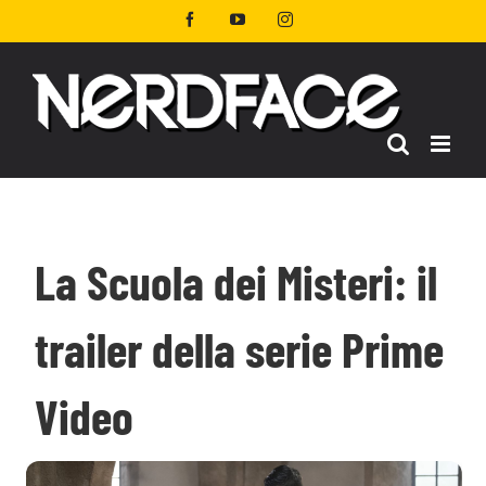
Salta
Facebook
YouTube
Instagram
al
contenuto
La Scuola dei Misteri: il
trailer della serie Prime
Video