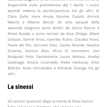
disponibile sulla piattaforma dal 1 Aprile. I nuovi
episodi vedono la partecipazione, tra gli altri, di
Clara Galle, Irene Anula, Nicolas Cazalé, Annick
Weerts e Alberto Berzal. Gli otto episodi della
seconda stagione sono diretti da Denis Rovira e
Mikel Rueda, e sono recitati da Asia Ortega, Albert
Salazar, Daniel Arias, Daniela Rubio, Claudia Riera,
Paula del Río, Gonzalo Díez, Carlos Alcaide, Natalia
Dicenta, Ramiro Blas, Mina El Hammani, Joel
Bosqued, Patxi Santamaría, Lucas Velasco, Joseba
Usabiaga, Amaia Lizarralde, Iñake Irastorza, Aitor
Beltrán, Asier Hernández e Kándido Uranga tra gli
altri.
La sinossi
Gli scontri avvenuti dopo la morte di Elías hanno
fatto infuriare il direttore, che impone una