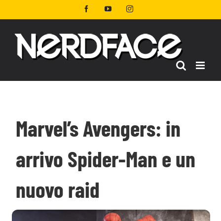
Salta
Facebook
YouTube
Instagram
al
contenuto
Marvel’s Avengers: in
arrivo Spider-Man e un
nuovo raid