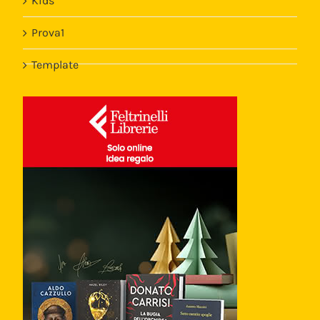
Kids
Prova1
Template