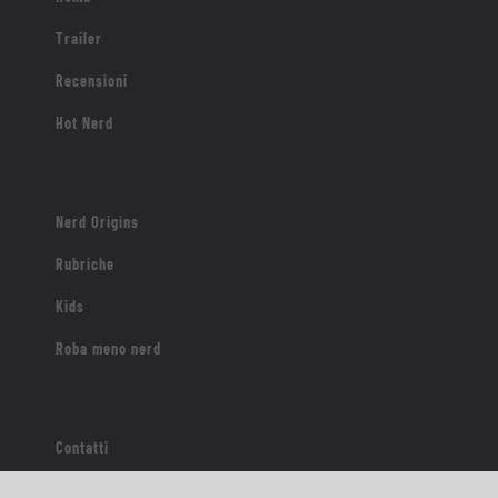
Trailer
Recensioni
Hot Nerd
Nerd Origins
Rubriche
Kids
Roba meno nerd
Contatti