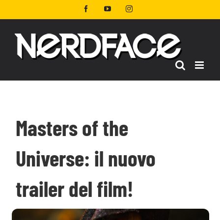
Salta
Facebook
YouTube
Instagram
al
contenuto
Masters of the
Universe: il nuovo
trailer del film!