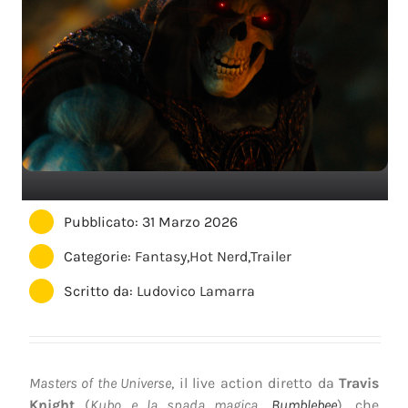
Pubblicato: 31 Marzo 2026
Categorie:
Fantasy
,
Hot Nerd
,
Trailer
Scritto da:
Ludovico Lamarra
Masters of the Universe
, il live action diretto da
Travis
Knight
(
Kubo e la spada magica
,
Bumblebee
), che